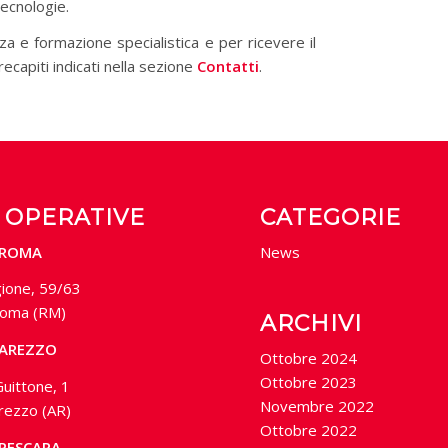
ecnologie.
enza e formazione specialistica e per ricevere il
 recapiti indicati nella sezione
Contatti
.
 OPERATIVE
CATEGORIE
 ROMA
News
gione, 59/63
oma (RM)
ARCHIVI
 AREZZO
Ottobre 2024
Ottobre 2023
Guittone, 1
Novembre 2022
rezzo (AR)
Ottobre 2022
 PESCARA