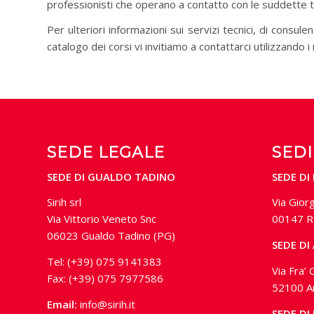
professionisti che operano a contatto con le suddette t
Per ulteriori informazioni sui servizi tecnici, di consul
catalogo dei corsi vi invitiamo a contattarci utilizzando i
SEDE LEGALE
SEDI
SEDE DI GUALDO TADINO
SEDE DI
Sirih srl
Via Gior
Via Vittorio Veneto Snc
00147 R
06023 Gualdo Tadino (PG)
SEDE DI
Tel: (+39) 075 9141383
Via Fra’ 
Fax: (+39) 075 7977586
52100 A
Email:
info@sirih.it
SEDE DI