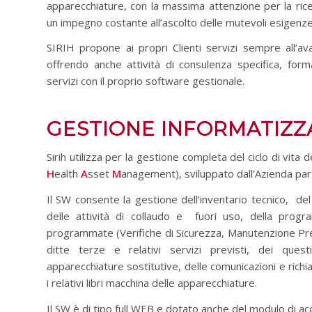
apparecchiature, con la massima attenzione per la rice
un impegno costante all’ascolto delle mutevoli esigenze di
SIRIH propone ai propri Clienti servizi sempre all’av
offrendo anche attività di ​consulenza specifica​, ​for
servizi con il proprio​ software gestionale​.
GESTIONE INFORMATIZZ
Sirih utilizza per la gestione completa del ciclo di vita 
H
ealth
A
sset
M
anagement), sviluppato dall’Azienda par
Il SW consente la gestione dell’inventario tecnico, del 
delle attività di collaudo e fuori uso, della prog
programmate (Verifiche di Sicurezza, Manutenzione Preve
ditte terze e relativi servizi previsti, dei quest
apparecchiature sostitutive, delle comunicazioni e richi
i relativi libri macchina delle apparecchiature.
Il SW è di tipo full WEB e dotato anche del modulo di ac